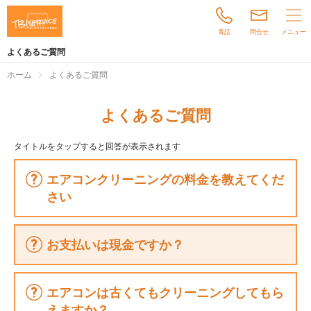
電話
問合せ
メニュー
TBIserviceについて
よくあるご質問
施工事例
ホーム
よくあるご質問
お客様の声
よくあるご質問
料金について
タイトルをタップすると回答が表示されます
よくあるご質問
エアコンクリーニングの料金を教えてくだ
さい
お知らせ
お支払いは現金ですか？
お電話でのお問い合わせは
0120-112-735
営業時間 9:00～17:00
エアコンは古くてもクリーニングしてもら
月～日曜日
えますか？