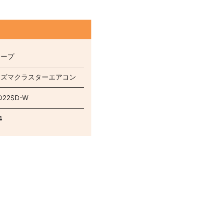
タ
ャープ
ラズマクラスターエアコン
D22SD-W
4