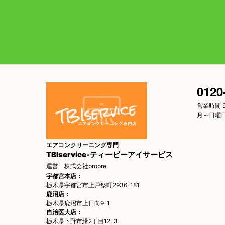
0120
営業時間 9
月～日曜
エアコンクリーニング専門
TBIservice-ティービーアイサービス
運営 株式会社propre
宇都宮本店：
栃木県宇都宮市上戸祭町2936-181
鹿沼店：
栃木県鹿沼市上日向9-1
自治医大店：
栃木県下野市緑2丁目12ｰ3